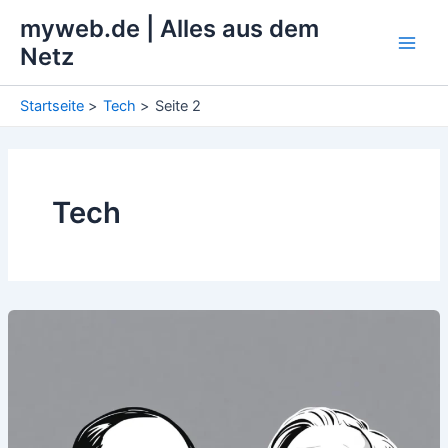
Zum
myweb.de | Alles aus dem
Inhalt
Netz
Main
springen
Men
Startseite
Tech
Seite 2
Tech