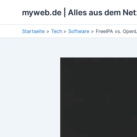
Zum
myweb.de | Alles aus dem Net
Inhalt
springen
Startseite
Tech
Software
FreeIPA vs. Open