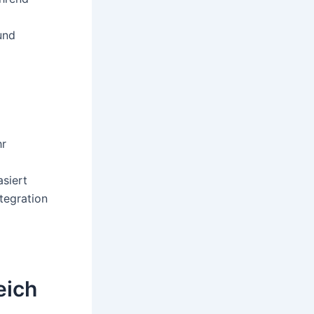
und
hr
siert
ntegration
eich