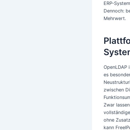
ERP-Systeme
Dennoch: be
Mehrwert.
Plattf
Syste
OpenLDAP is
es besonder
Neustruktur
zwischen Die
Funktionsum
Zwar lassen
vollständig
ohne Zusatz
kann FreeIP