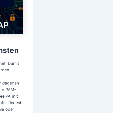
ensten
 mit. Damit
erden.
AP dagegen
der PAM-
reeIPA mit
afür findest
le oder