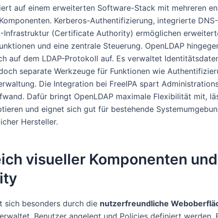
iert auf einem erweiterten Software-Stack mit mehreren e
Komponenten. Kerberos-Authentifizierung, integrierte DNS
Infrastruktur (Certificate Authority) ermöglichen erweitert
funktionen und eine zentrale Steuerung. OpenLDAP hingege
ch auf dem LDAP-Protokoll auf. Es verwaltet Identitätsdaten
edoch separate Werkzeuge für Funktionen wie Authentifizie
erwaltung. Die Integration bei FreeIPA spart Administration
wand. Dafür bringt OpenLDAP maximale Flexibilität mit, läs
ptieren und eignet sich gut für bestehende Systemumgebu
icher Hersteller.
eich visueller Komponenten und
ity
t sich besonders durch die
nutzerfreundliche Weboberflä
erwaltet, Benutzer angelegt und Policies definiert werden. F