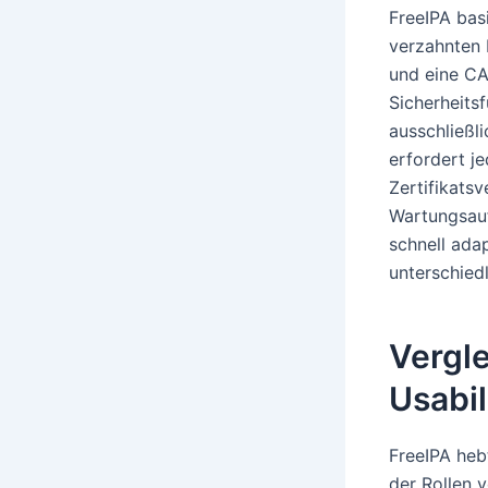
FreeIPA bas
verzahnten 
und eine CA-
Sicherheits
ausschließli
erfordert j
Zertifikatsv
Wartungsauf
schnell ada
unterschiedl
Vergl
Usabil
FreeIPA heb
der Rollen v