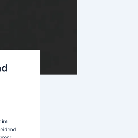
nd
 im
heidend
ährend