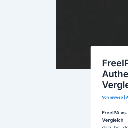
FreeI
Authe
Vergl
Von
myweb
|
A
FreeIPA vs
Vergleich
–
dazu bei, de