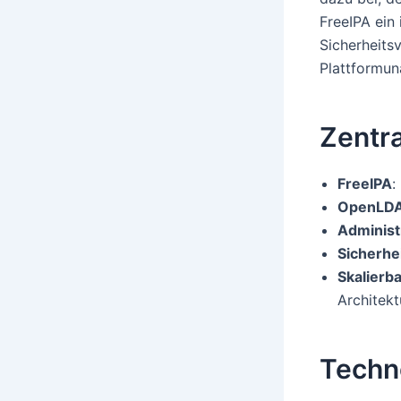
FreeIPA ein 
Sicherheits
Plattformun
Zentr
FreeIPA
:
OpenLD
Administ
Sicherhe
Skalierba
Architekt
Techn