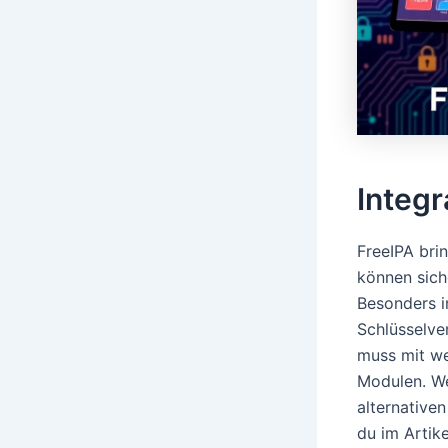
Integr
FreeIPA brin
können sich
Besonders i
Schlüsselve
muss mit we
Modulen. We
alternative
du im Artik