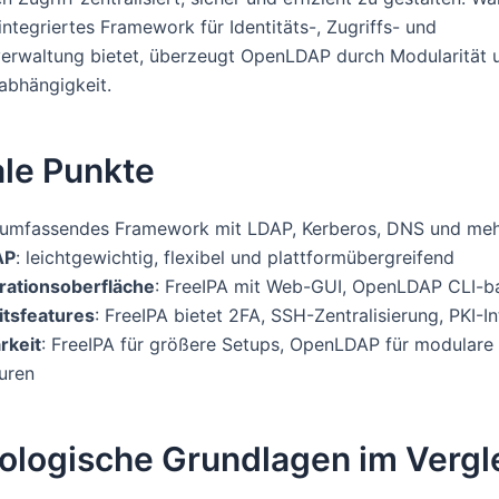
integriertes Framework für Identitäts-, Zugriffs- und
verwaltung bietet, überzeugt OpenLDAP durch Modularität 
abhängigkeit.
ale Punkte
 umfassendes Framework mit LDAP, Kerberos, DNS und me
AP
: leichtgewichtig, flexibel und plattformübergreifend
rationsoberfläche
: FreeIPA mit Web-GUI, OpenLDAP CLI-ba
itsfeatures
: FreeIPA bietet 2FA, SSH-Zentralisierung, PKI-I
rkeit
: FreeIPA für größere Setups, OpenLDAP für modulare
uren
ologische Grundlagen im Vergl