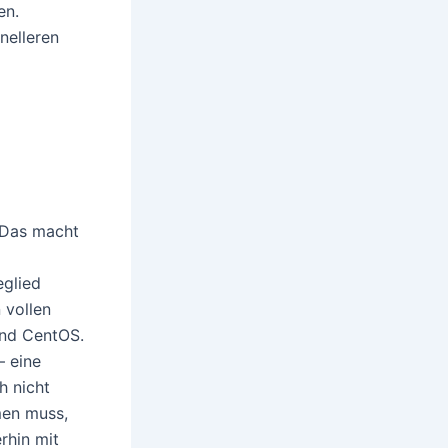
en.
nelleren
 Das macht
eglied
 vollen
und CentOS.
– eine
h nicht
men muss,
rhin mit