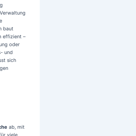
ng
-Verwaltung
e
n baut
 effizient –
rung oder
s- und
st sich
ngen
che
ab, mit
ür viele