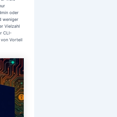
nur
dmin oder
d weniger
r Vielzahl
r CLI-
 von Vorteil