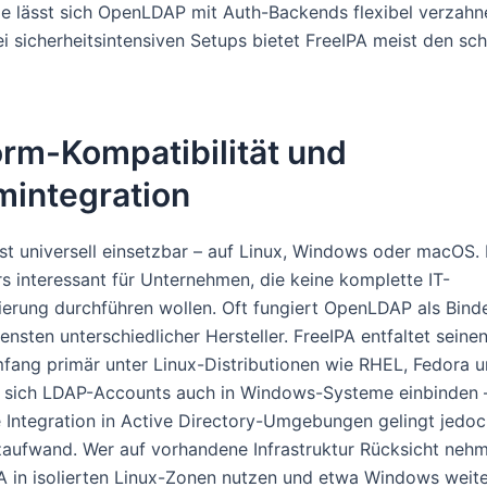
 lässt sich OpenLDAP mit Auth-Backends flexibel verzahn
i sicherheitsintensiven Setups bietet FreeIPA meist den sch
orm-Kompatibilität und
mintegration
t universell einsetzbar – auf Linux, Windows oder macOS.
s interessant für Unternehmen, die keine komplette IT-
ierung durchführen wollen. Oft fungiert OpenLDAP als Bind
nsten unterschiedlicher Hersteller. FreeIPA entfaltet seinen
fang primär unter Linux-Distributionen wie RHEL, Fedora 
 sich LDAP-Accounts auch in Windows-Systeme einbinden 
e Integration in Active Directory-Umgebungen gelingt jedoc
aufwand. Wer auf vorhandene Infrastruktur Rücksicht neh
A in isolierten Linux-Zonen nutzen und etwa Windows weite