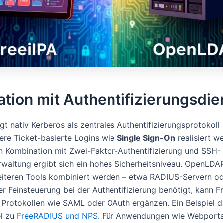
ation mit Authentifizierungsdi
gt nativ Kerberos als zentrales Authentifizierungsprotokoll
ere Ticket-basierte Logins wie
Single Sign-On
realisiert w
n Kombination mit Zwei-Faktor-Authentifizierung und SSH-
rwaltung ergibt sich ein hohes Sicherheitsniveau. OpenLD
iteren Tools kombiniert werden – etwa RADIUS-Servern o
r Feinsteuerung bei der Authentifizierung benötigt, kann F
n Protokollen wie SAML oder OAuth ergänzen. Ein Beispiel d
el zu
FreeRADIUS und NPS
. Für Anwendungen wie Webporta