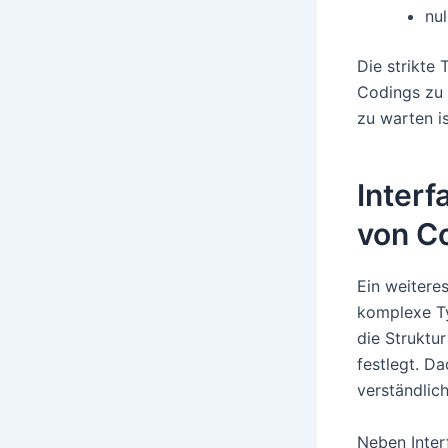
nu
Die strikte
Codings zu 
zu warten is
Interf
von C
Ein weiteres
komplexe Ty
die Struktu
festlegt. D
verständlic
Neben Inter