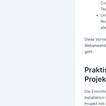
Cod
Te
Un
Nu
al
Diese Vorte
Webanwendu
geht.
Prakt
Proje
Die Einricht
Installatio
Projekt mit 