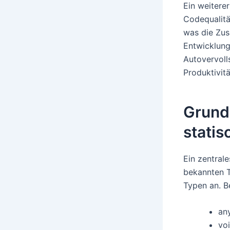
Ein weiterer
Codequalitä
was die Zus
Entwicklung
Autovervoll
Produktivitä
Grund
stati
Ein zentral
bekannten T
Typen an. Be
an
vo