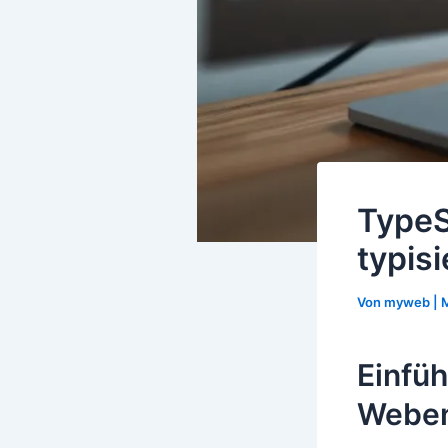
TypeS
typis
Von
myweb
|
M
Einfü
Weben