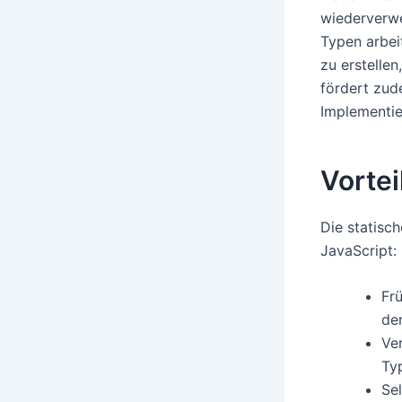
wiederverwe
Typen arbeit
zu erstellen
fördert zud
Implementie
Vorte
Die statisc
JavaScript:
Fr
de
Ve
Ty
Se