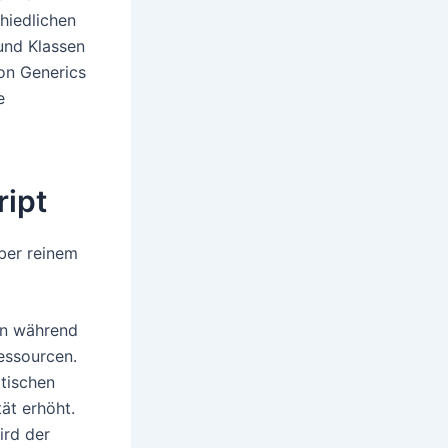
hiedlichen
 und Klassen
von Generics
e
ript
über reinem
on während
essourcen.
tischen
ät erhöht.
ird der