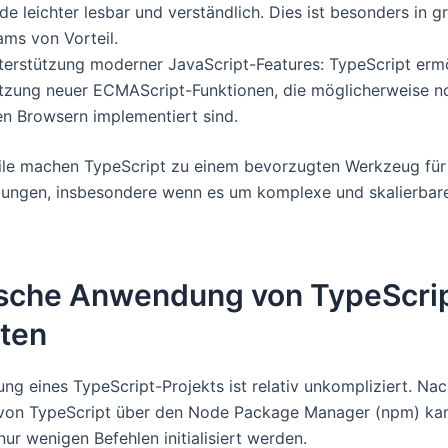
e leichter lesbar und verständlich. Dies ist besonders in 
ams von Vorteil.
terstützung moderner JavaScript-Features: TypeScript ermö
tzung neuer ECMAScript-Funktionen, die möglicherweise no
len Browsern implementiert sind.
ile machen TypeScript zu einem bevorzugten Werkzeug fü
ngen, insbesondere wenn es um komplexe und skalierbare
ische Anwendung von TypeScrip
kten
ung eines TypeScript-Projekts ist relativ unkompliziert. Na
n von TypeScript über den Node Package Manager (npm) ka
nur wenigen Befehlen initialisiert werden.