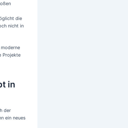
großen
glicht die
ch nicht in
r moderne
 Projekte
t in
ch der
nn ein neues