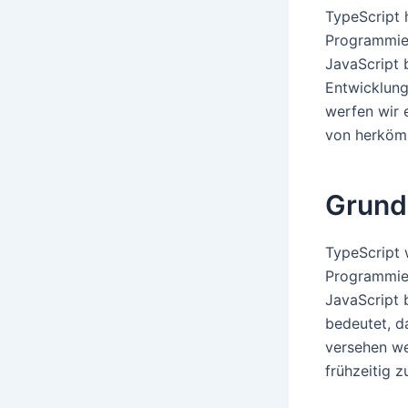
TypeScript h
Programmier
JavaScript 
Entwicklung
werfen wir 
von herkömm
Grund
TypeScript 
Programmier
JavaScript 
bedeutet, d
versehen we
frühzeitig 