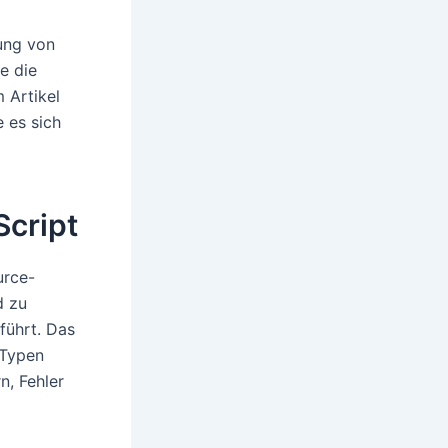
ung von
e die
 Artikel
e es sich
cript
urce-
d zu
führt. Das
 Typen
n, Fehler