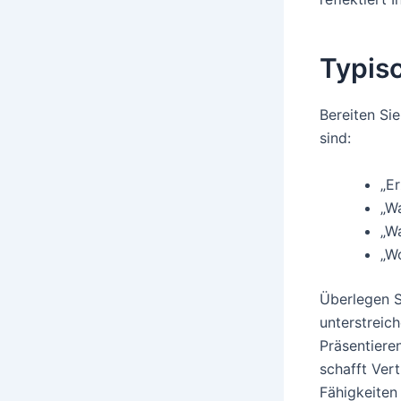
Typis
Bereiten Sie
sind:
„Er
„W
„W
„Wo
Überlegen S
unterstreich
Präsentiere
schafft Vert
Fähigkeiten