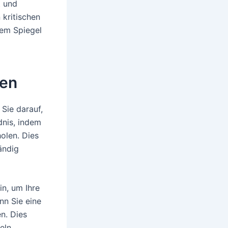
t und
 kritischen
nem Spiegel
ten
 Sie darauf,
dnis, indem
olen. Dies
ändig
in, um Ihre
nn Sie eine
en. Dies
eln.