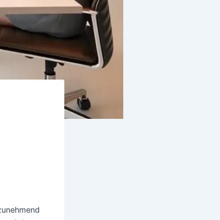
n
 zunehmend