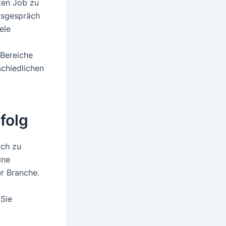
ten Job zu
ngsgespräch
ele
 Bereiche
chiedlichen
folg
äch zu
ine
r Branche.
 Sie