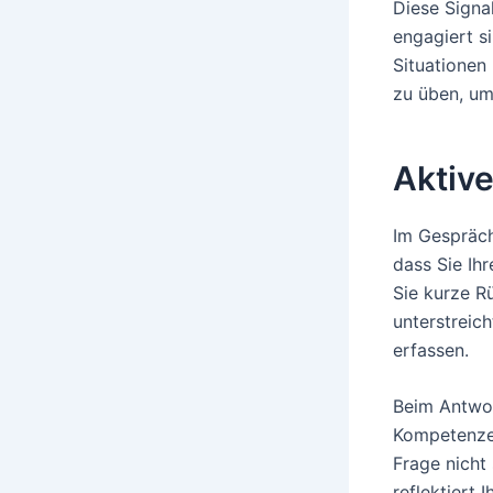
Diese Signa
engagiert s
Situationen
zu üben, um
Aktiv
Im Gespräch
dass Sie Ih
Sie kurze R
unterstreic
erfassen.
Beim Antwor
Kompetenzen
Frage nicht 
reflektiert 