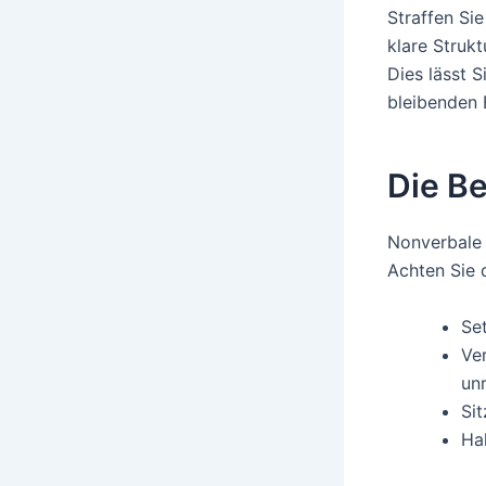
Straffen Si
klare Strukt
Dies lässt 
bleibenden 
Die B
Nonverbale 
Achten Sie 
Se
Ve
un
Sit
Hal