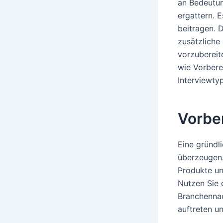
an Bedeutun
ergattern. 
beitragen. 
zusätzliche
vorzubereit
wie Vorbere
Interviewtyp
Vorber
Eine gründl
überzeugen.
Produkte un
Nutzen Sie 
Branchennac
auftreten u