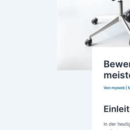
Bewer
meist
Von
myweb
|
M
Einlei
In der heut