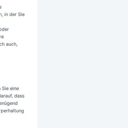
e
, in der Sie
oder
re
ch auch,
 Sie eine
arauf, dass
 genügend
örperhaltung