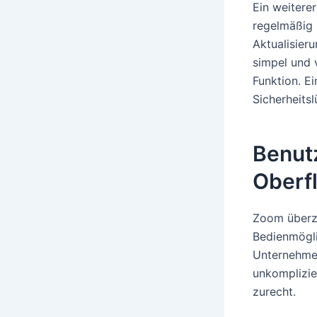
Ein weiterer
regelmäßig 
Aktualisier
simpel und 
Funktion. E
Sicherheits
Benutz
Oberf
Zoom überze
Bedienmöglic
Unternehmen
unkomplizie
zurecht.