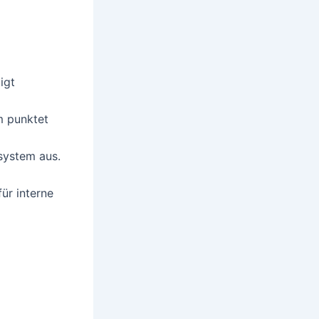
igt
m punktet
system aus.
ür interne