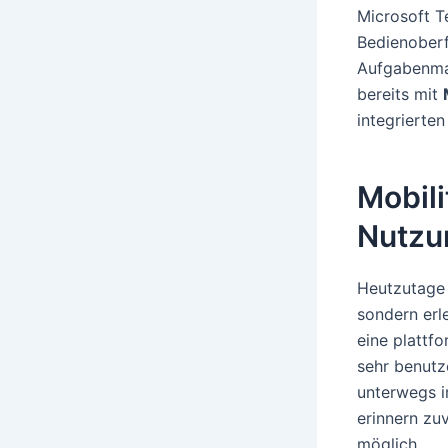
Microsoft T
Bedienoberf
Aufgabenman
bereits mit
integrierte
Mobili
Nutzu
Heutzutage 
sondern erl
eine plattf
sehr benutz
unterwegs i
erinnern zuv
möglich.