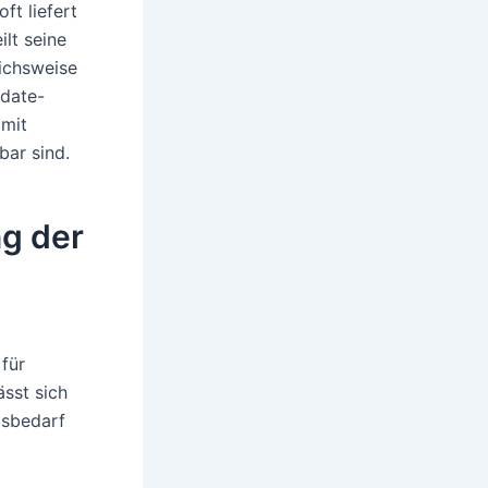
ft liefert
lt seine
eichsweise
pdate-
amit
bar sind.
ng der
 für
ässt sich
gsbedarf