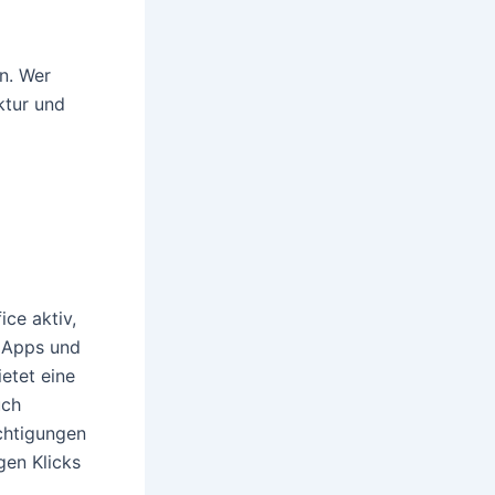
n. Wer
ktur und
ce aktiv,
e Apps und
etet eine
uch
chtigungen
gen Klicks