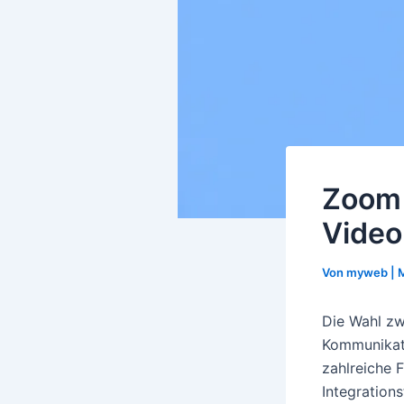
Zoom 
Video
Von
myweb
|
M
Die Wahl zw
Kommunikat
zahlreiche F
Integration