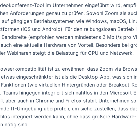
ideokonferenz-Tool im Unternehmen eingeführt wird, empfie
chen Anforderungen genau zu prüfen. Sowohl Zoom als au
il auf gängigen Betriebssystemen wie Windows, macOS, Lin
ttformen (iOS und Android). Für den reibungslosen Betrieb 
 Bandbreite (empfohlen werden mindestens 2 Mbit/s pro V
 auch eine aktuelle Hardware von Vorteil. Besonders bei g
er Webinaren steigt die Belastung für CPU und Netzwerk.
rowserkompatibilität ist zu erwähnen, dass Zoom via Brows
twas eingeschränkter ist als die Desktop-App, was sich i
Funktionen (wie virtuellen Hintergründen oder Breakout-R
. Teams hingegen integriert sich nahtlos in den Microsoft 
uft aber auch in Chrome und Firefox stabil. Unternehmen sol
ende IT-Umgebung überprüfen, um sicherzustellen, dass da
mlos integriert werden kann, ohne dass größere Hardware-
 nötig sind.