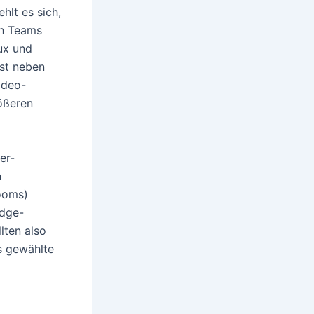
hlt es sich,
ch Teams
ux und
ist neben
ideo-
rößeren
er-
n
ooms)
Edge-
lten also
s gewählte