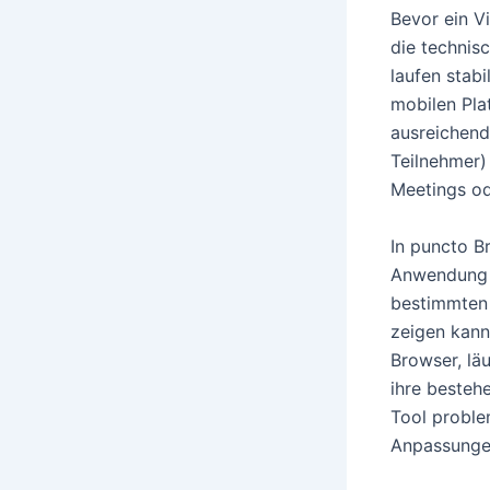
Bevor ein V
die technis
laufen stab
mobilen Pla
ausreichend
Teilnehmer)
Meetings od
In puncto B
Anwendung e
bestimmten 
zeigen kann
Browser, lä
ihre besteh
Tool proble
Anpassungen