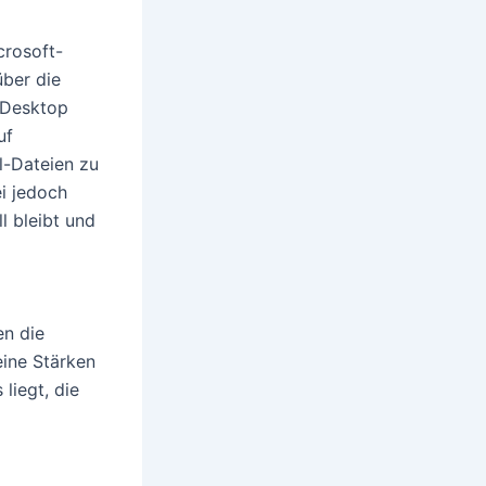
crosoft-
ber die
 Desktop
uf
l-Dateien zu
ei jedoch
l bleibt und
en die
eine Stärken
liegt, die