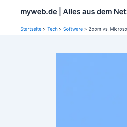
Zum
myweb.de | Alles aus dem Net
Inhalt
springen
Startseite
Tech
Software
Zoom vs. Microso