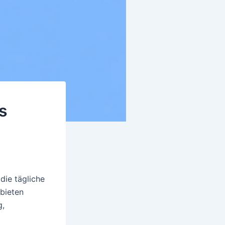
s
die tägliche
bieten
g,