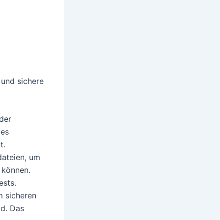
 und sichere
der
ies
t.
dateien, um
n können.
ests.
m sicheren
ud. Das