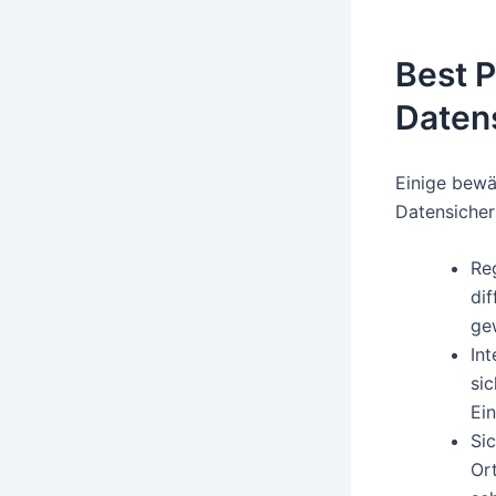
Best P
Daten
Einige bewä
Datensicher
Re
dif
gew
In
sic
Ein
Si
Or