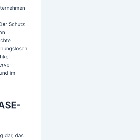
Unternehmen
 Der Schutz
von
achte
ibungslosen
tikel
erver-
 und im
ASE-
g dar, das