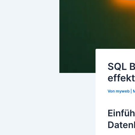
SQL 
effek
Von
myweb
|
M
Einfüh
Daten