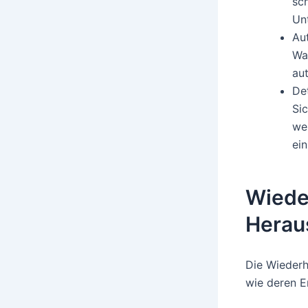
sc
Un
Au
Wa
au
De
Si
wer
ein
Wiede
Herau
Die Wiederh
wie deren E