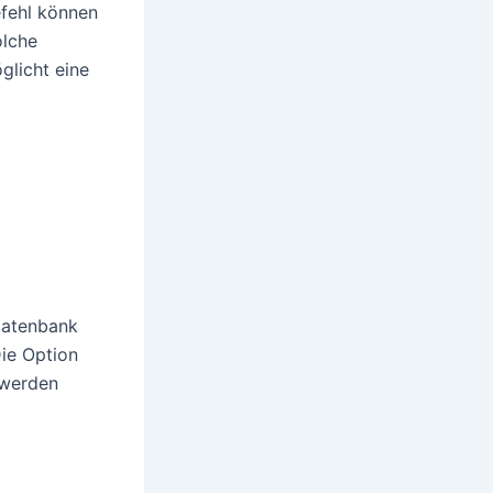
efehl können
olche
glicht eine
Datenbank
Die Option
 werden