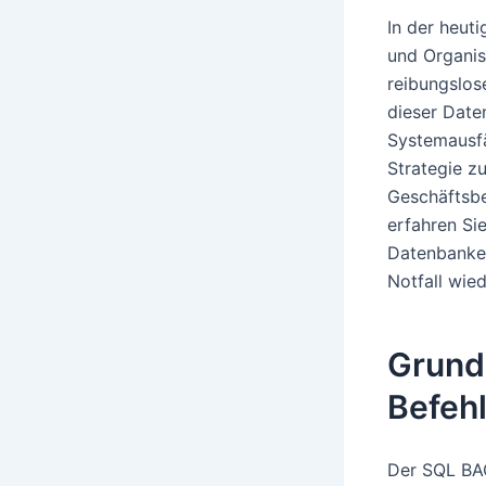
In der heut
und Organisa
reibungslos
dieser Date
Systemausfä
Strategie z
Geschäftsbe
erfahren Si
Datenbanken
Notfall wied
Grund
Befeh
Der SQL BAC