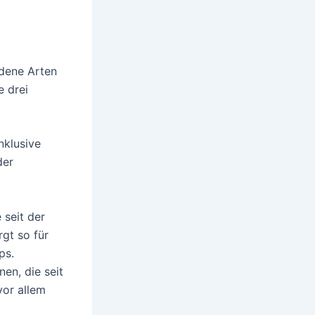
edene Arten
e drei
nklusive
der
 seit der
gt so für
ps.
nen, die seit
vor allem