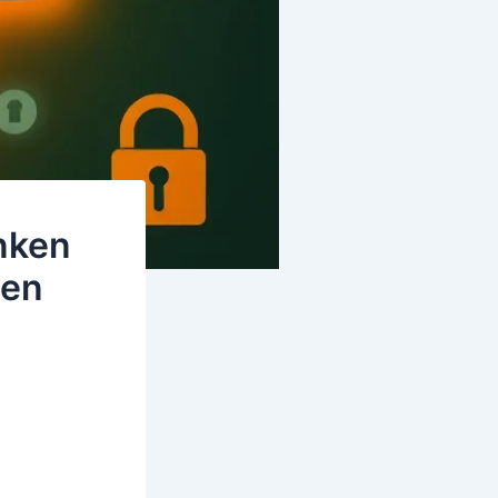
nken
len