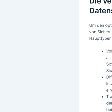
Die v
Daten
Um den opti
von Sicheru
Haupttypen
Vo
all
Sic
Sic
Dif
le
ei
Tra
der
bei