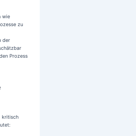
n wie
rozesse zu
n der
schätzbar
n den Prozess
e
kritisch
utet: