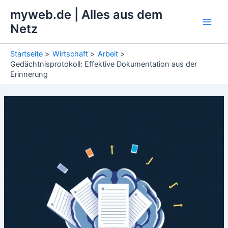
Zum
myweb.de | Alles aus dem
Inhalt
Netz
Main
springen
Men
Startseite
Wirtschaft
Arbeit
Gedächtnisprotokoll: Effektive Dokumentation aus der
Erinnerung