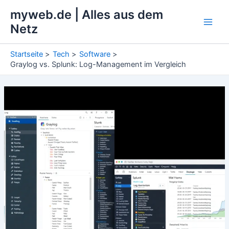
Zum
myweb.de | Alles aus dem
Inhalt
Netz
Main
springen
Men
Startseite
Tech
Software
Graylog vs. Splunk: Log-Management im Vergleich