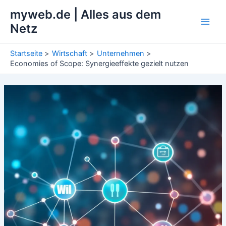
Zum
myweb.de | Alles aus dem
Inhalt
Netz
Main
springen
Men
Startseite
Wirtschaft
Unternehmen
Economies of Scope: Synergieeffekte gezielt nutzen