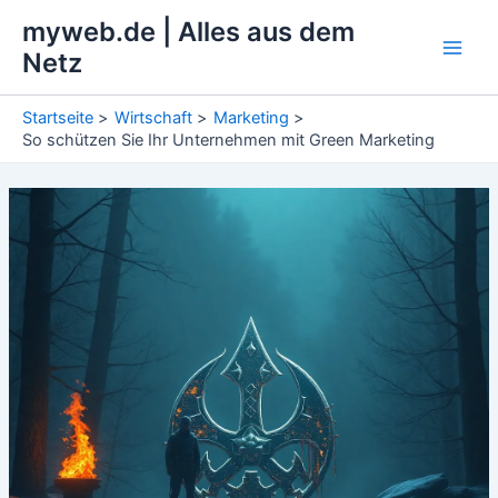
Zum
myweb.de | Alles aus dem
Inhalt
Netz
Main
springen
Men
Startseite
Wirtschaft
Marketing
So schützen Sie Ihr Unternehmen mit Green Marketing