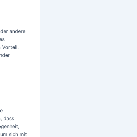
oder andere
es
 Vorteil,
ender
he
n, dass
egenheit,
um sich mit