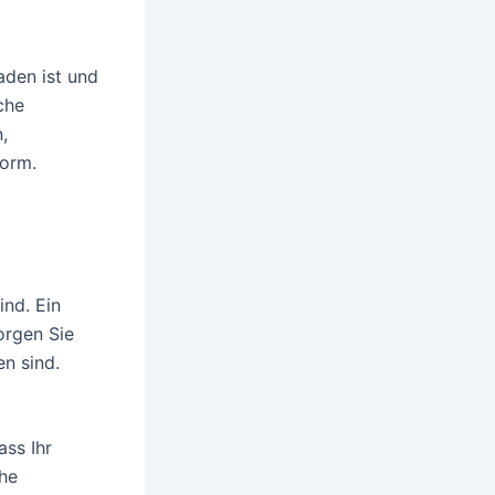
aden ist und
che
,
form.
ind. Ein
Sorgen Sie
en sind.
ass Ihr
che