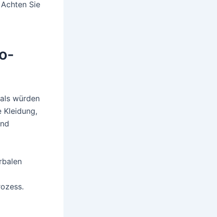
 Achten Sie
o-
 als würden
 Kleidung,
und
rbalen
rozess.