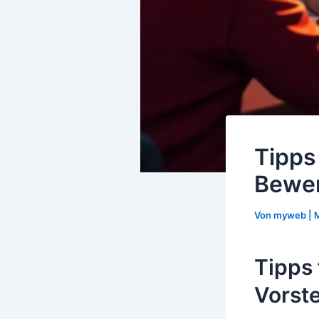
Tipps
Bewer
Von
myweb
|
M
Tipps 
Vorst