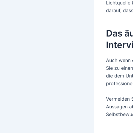
Lichtquelle
darauf, das
Das ä
Interv
Auch wenn da
Sie zu eine
die dem Unte
professionel
Vermeiden S
Aussagen ab
Selbstbewus