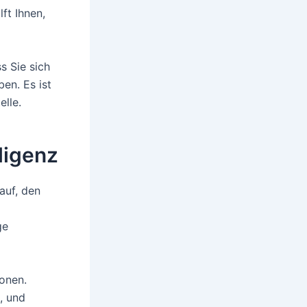
ft Ihnen,
s Sie sich
en. Es ist
lle.
ligenz
auf, den
ge
ionen.
, und