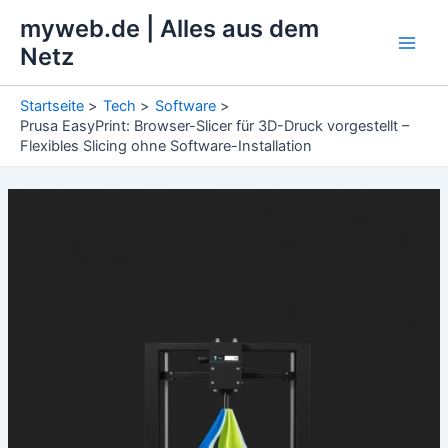
Zum
myweb.de | Alles aus dem
Inhalt
Netz
Main
springen
Men
Startseite
Tech
Software
Prusa EasyPrint: Browser-Slicer für 3D-Druck vorgestellt –
Flexibles Slicing ohne Software-Installation