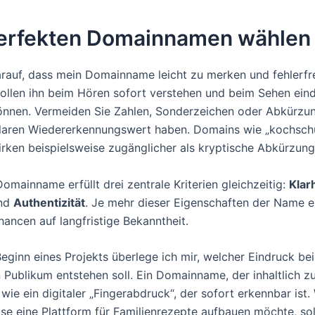
erfekten Domainnamen wählen
arauf, dass mein Domainname leicht zu merken und fehlerfre
 sollen ihn beim Hören sofort verstehen und beim Sehen ein
nnen. Vermeiden Sie Zahlen, Sonderzeichen oder Abkürzu
klaren Wiedererkennungswert haben. Domains wie „kochsch
wirken beispielsweise zugänglicher als kryptische Abkürzung
Domainname erfüllt drei zentrale Kriterien gleichzeitig:
Klar
nd
Authentizität
. Je mehr dieser Eigenschaften der Name er
hancen auf langfristige Bekanntheit.
eginn eines Projekts überlege ich mir, welcher Eindruck be
n Publikum entstehen soll. Ein Domainname, der inhaltlich z
 wie ein digitaler „Fingerabdruck“, der sofort erkennbar ist.
ise eine Plattform für Familienrezepte aufbauen möchte, sol