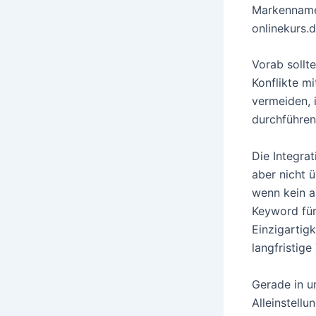
Markennamen
onlinekurs.d
Vorab sollt
Konflikte m
vermeiden, 
durchführen
Die Integra
aber nicht 
wenn kein a
Keyword für
Einzigartig
langfristige
Gerade in 
Alleinstell