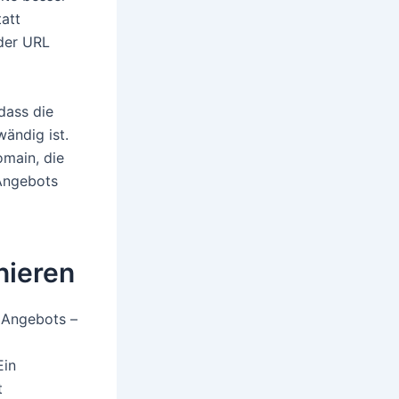
tatt
 der URL
dass die
ändig ist.
omain, die
 Angebots
nieren
 Angebots –
Ein
t