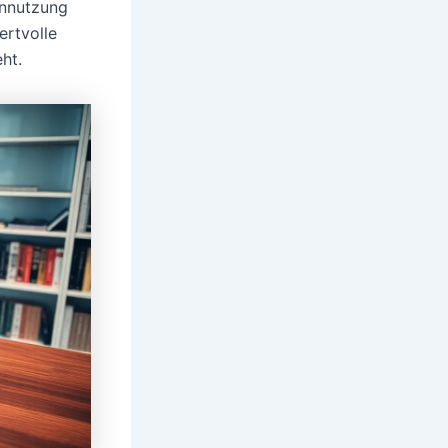
innutzung
ertvolle
ht.