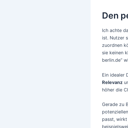
Den p
Ich achte d
ist. Nutzer
zuordnen kö
sie keinen 
berlin.de“ 
Ein idealer 
Relevanz
u
höher die C
Gerade zu B
potenzielle
passt, wirkt
beispielswe