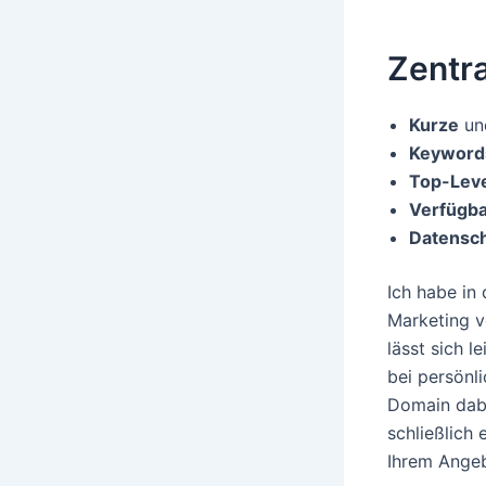
Zentr
Kurze
u
Keyword
Top-Lev
Verfügba
Datensc
Ich habe in 
Marketing v
lässt sich l
bei persönl
Domain dabe
schließlich
Ihrem Ange