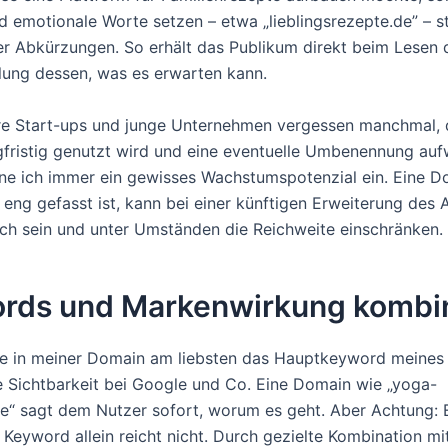
nd emotionale Worte setzen – etwa „lieblingsrezepte.de” – s
er Abkürzungen. So erhält das Publikum direkt beim Lesen
llung dessen, was es erwarten kann.
e Start-ups und junge Unternehmen vergessen manchmal, 
fristig genutzt wird und eine eventuelle Umbenennung aufw
ne ich immer ein gewisses Wachstumspotenzial ein. Eine D
u eng gefasst ist, kann bei einer künftigen Erweiterung des
ch sein und unter Umständen die Reichweite einschränken.
rds und Markenwirkung kombi
ere in meiner Domain am liebsten das Hauptkeyword meines
ie Sichtbarkeit bei Google und Co. Eine Domain wie „yoga-
de“ sagt dem Nutzer sofort, worum es geht. Aber Achtung: 
 Keyword allein reicht nicht. Durch gezielte Kombination mi