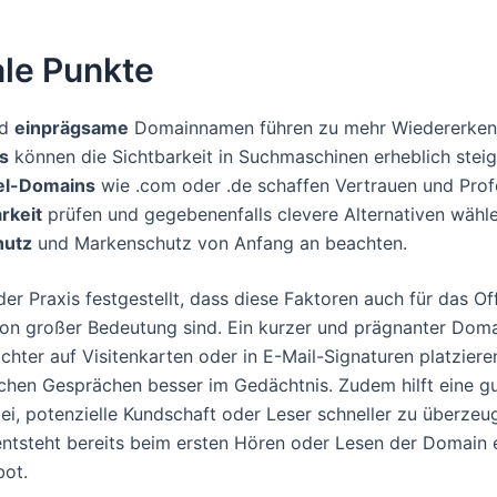
ale Punkte
nd
einprägsame
Domainnamen führen zu mehr Wiedererken
s
können die Sichtbarkeit in Suchmaschinen erheblich steig
el-Domains
wie .com oder .de schaffen Vertrauen und Profe
rkeit
prüfen und gegebenenfalls clevere Alternativen wähle
hutz
und Markenschutz von Anfang an beachten.
der Praxis festgestellt, dass diese Faktoren auch für das Off
on großer Bedeutung sind. Ein kurzer und prägnanter Do
eichter auf Visitenkarten oder in E-Mail-Signaturen platziere
ichen Gesprächen besser im Gedächtnis. Zudem hilft eine g
i, potenzielle Kundschaft oder Leser schneller zu überzeu
 entsteht bereits beim ersten Hören oder Lesen der Domain e
bot.