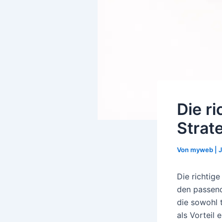
Die r
Strat
Von
myweb
|
J
Die richtig
den passend
die sowohl 
als Vorteil e