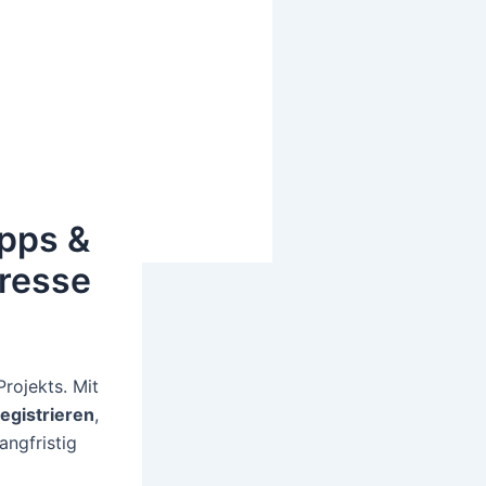
ipps &
dresse
rojekts. Mit
registrieren
,
angfristig