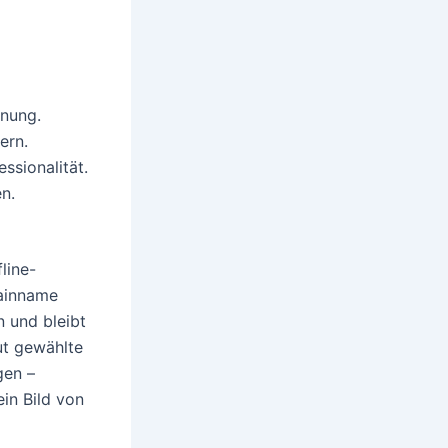
nung.
ern.
ssionalität.
n.
line-
mainname
n und bleibt
ut gewählte
gen –
in Bild von