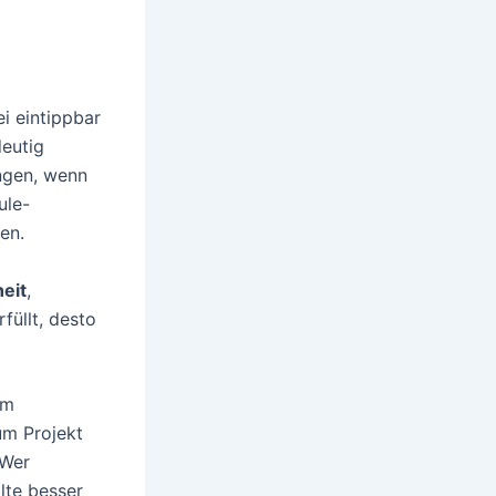
i eintippbar
deutig
ngen, wenn
ule-
en.
heit
,
füllt, desto
im
um Projekt
 Wer
lte besser