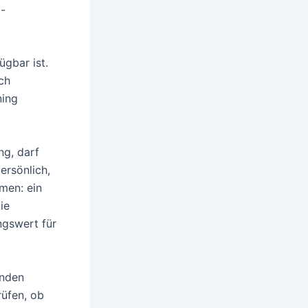
-
gbar ist.
ch
ning
ng, darf
ersönlich,
men: ein
ie
ngswert für
enden
rüfen, ob