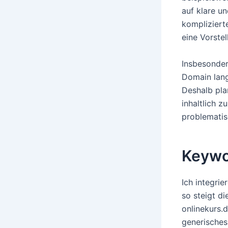
auf klare u
kompliziert
eine Vorste
Insbesonder
Domain lang
Deshalb pla
inhaltlich z
problematis
Keywo
Ich integri
so steigt d
onlinekurs.
generisches