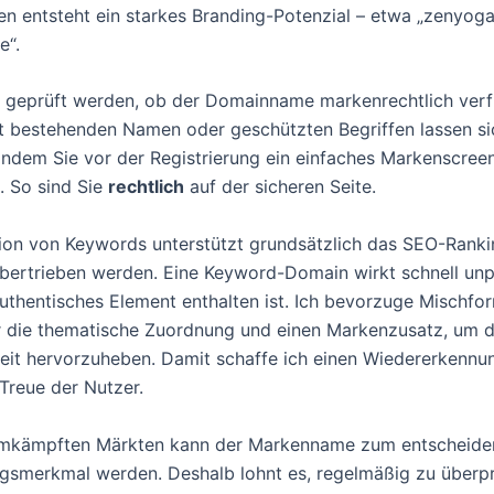
 entsteht ein starkes Branding-Potenzial – etwa „zenyoga
e“.
e geprüft werden, ob der Domainname markenrechtlich verfü
it bestehenden Namen oder geschützten Begriffen lassen si
indem Sie vor der Registrierung ein einfaches Markenscree
. So sind Sie
rechtlich
auf der sicheren Seite.
tion von Keywords unterstützt grundsätzlich das SEO-Ranki
übertrieben werden. Eine Keyword-Domain wirkt schnell unp
uthentisches Element enthalten ist. Ich bevorzuge Mischfor
 die thematische Zuordnung und einen Markenzusatz, um d
keit hervorzuheben. Damit schaffe ich einen Wiedererkennu
 Treue der Nutzer.
umkämpften Märkten kann der Markenname zum entscheid
ungsmerkmal werden. Deshalb lohnt es, regelmäßig zu überp