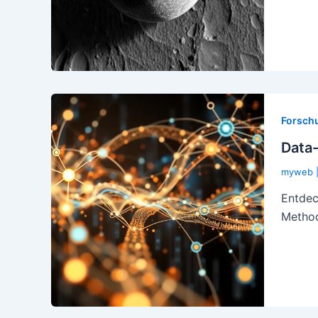
Forsch
Data-
myweb
Entdec
Method