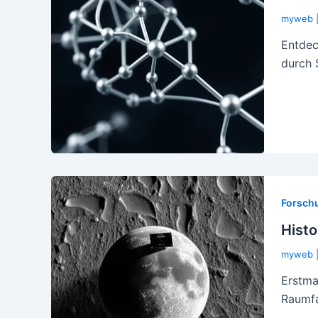
myweb
Entdec
durch 
Forsch
Hist
myweb
Erstma
Raumfa