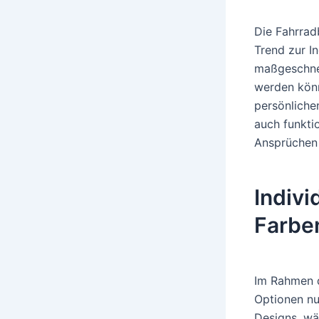
Die Fahrrad
Trend zur I
maßgeschnei
werden kön
persönliche
auch funkti
Ansprüchen 
Indivi
Farbe
Im Rahmen 
Optionen nu
Designs, wä