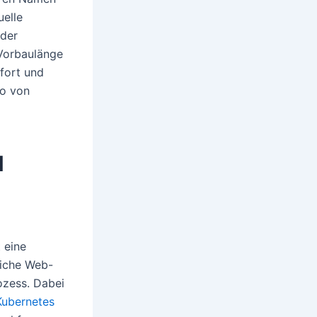
uelle
 der
 Vorbaulänge
fort und
ko von
d
 eine
liche Web-
ozess. Dabei
Kubernetes