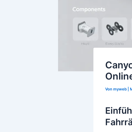
Canyo
Onlin
Von
myweb
|
M
Einfüh
Fahrr