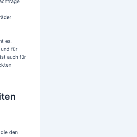
Nachfrage
räder
t es,
 und für
ist auch für
ckten
iten
 die den