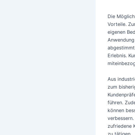
Die Möglichk
Vorteile. Z
eigenen Bed
Anwendung o
abgestimmt 
Erlebnis. Ku
miteinbezo
Aus industri
zum bisheri
Kundenpräfe
führen. Zud
können bess
verbessern.
zufriedene K
zu tätigen.