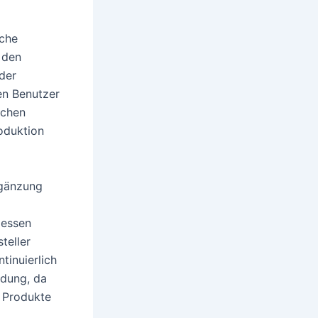
iche
 den
 der
en Benutzer
ichen
roduktion
Ergänzung
zessen
teller
tinuierlich
ndung, da
e Produkte