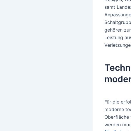
samt Landes
Anpassungen
Schaltgrupp
gehören zum
Leistung au
Verletzunge
Techn
moder
Für die erfo
moderne tec
Oberfläche 
werden mod