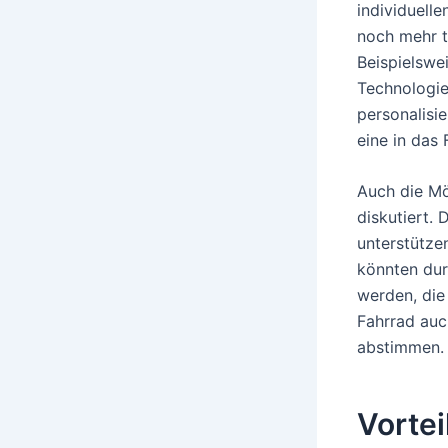
individuell
noch mehr t
Beispielswe
Technologie
personalisi
eine in das 
Auch die Mög
diskutiert.
unterstütze
könnten dur
werden, die
Fahrrad auc
abstimmen.
Vortei