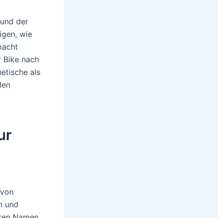
 und der
igen, wie
macht
 Bike nach
etische als
den
ur
 von
n und
hren Namen