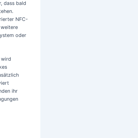
, dass bald
tehen.
rierter NFC-
 weitere
ßsystem oder
 wird
kes
sätzlich
iert
nden ihr
ingungen