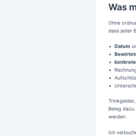
Was m
Ohne ordnun
dass jeder B
Datum
un
Bewirtet
konkrete
Rechnung
Aufschlü
Untersch
Trinkgelder
Beleg dazu.
werden.
Ich verbuch