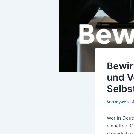
Bewir
und V
Selbs
Von
myweb
|
A
Wer in Deu
einhalten. 
steuerlich 