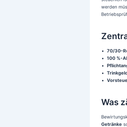
werden müss
Betriebsprü
Zentr
70/30-R
100 %-A
Pflichta
Trinkgel
Vorsteu
Was z
Bewirtungsk
Getränke
so