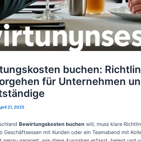
tungskosten buchen: Richtlin
orgehen für Unternehmen u
tständige
pril 21, 2025
tschland
Bewirtungskosten buchen
will, muss klare Richtli
Ob Geschäftsessen mit Kunden oder ein Teamabend mit Koll
ist genau geregelt, wie diese Ausgaben erfasst, belegt und 