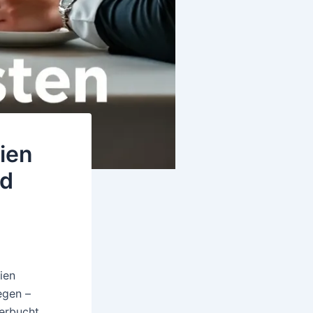
ien
nd
nien
egen –
verbucht