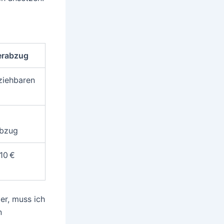
erabzug
ziehbaren
abzug
10 €
er, muss ich
n