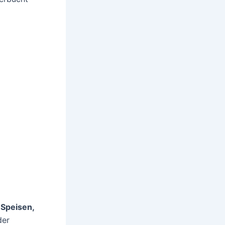
r
Speisen,
der