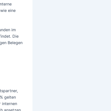
interne
 wie eine
eunden im
findet. Die
igen Belegen
tspartner,
 % gelten
r internen
ch ansetzen.