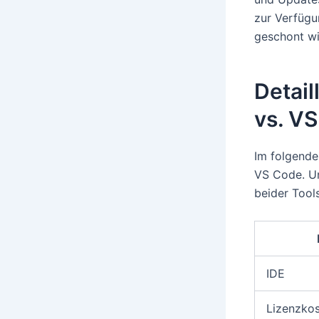
zur Verfügu
geschont wi
Detail
vs. V
Im folgende
VS Code. Un
beider Tool
IDE
Lizenzko