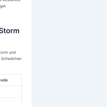
dget
bStorm
Storm und
nd Schwächen
Code