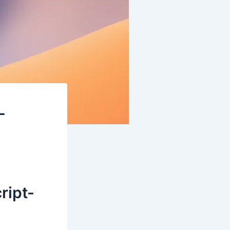
-
ript-