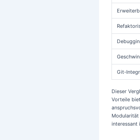
Erweiterb
Refaktori
Debuggin
Geschwin
Git-Integ
Dieser Verg
Vorteile bi
anspruchsvo
Modularität
interessant