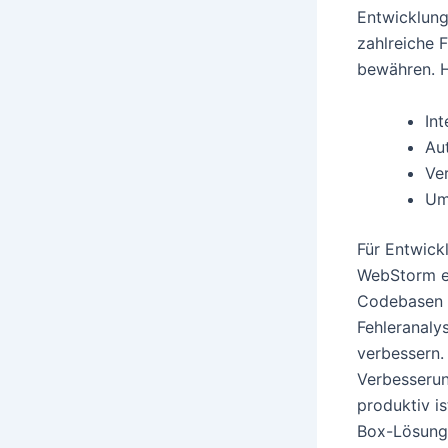
Entwicklung
zahlreiche 
bewähren. H
In
Au
Ve
Um
Für Entwickl
WebStorm e
Codebasen u
Fehleranaly
verbessern.
Verbesserun
produktiv i
Box-Lösung,