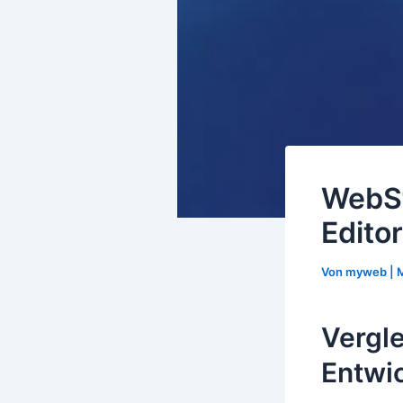
WebSt
Edito
Von
myweb
|
M
Vergle
Entwi