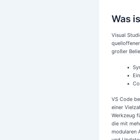
Was is
Visual Studi
quelloffene
großer Beli
Sy
Ei
Co
VS Code best
einer Vielz
Werkzeug fü
die mit meh
modularen A
und Updates