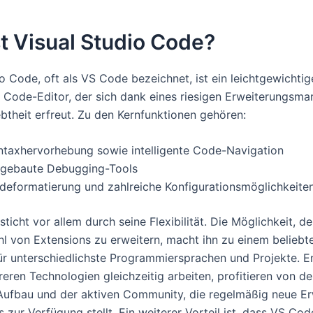
t Visual Studio Code?
o Code, oft als VS Code bezeichnet, ist ein leichtgewichtig
r Code-Editor, der sich dank eines riesigen Erweiterungsma
ebtheit erfreut. Zu den Kernfunktionen gehören:
ntaxhervorhebung sowie intelligente Code-Navigation
ngebaute Debugging-Tools
deformatierung und zahlreiche Konfigurationsmöglichkeite
icht vor allem durch seine Flexibilität. Die Möglichkeit, de
ahl von Extensions zu erweitern, macht ihn zu einem beliebt
r unterschiedlichste Programmiersprachen und Projekte. En
reren Technologien gleichzeitig arbeiten, profitieren von d
ufbau und der aktiven Community, die regelmäßig neue E
 zur Verfügung stellt. Ein weiterer Vorteil ist, dass VS Co