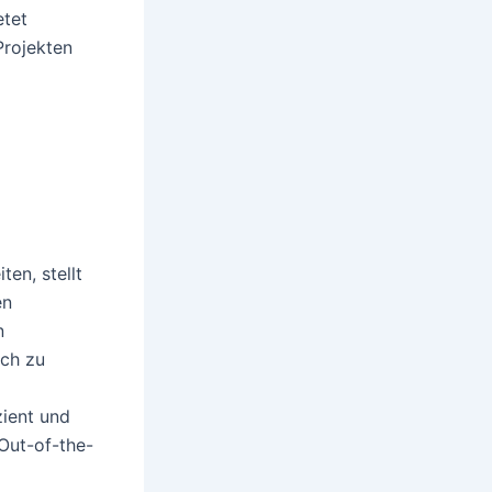
etet
Projekten
ten, stellt
en
n
ich zu
zient und
 Out-of-the-