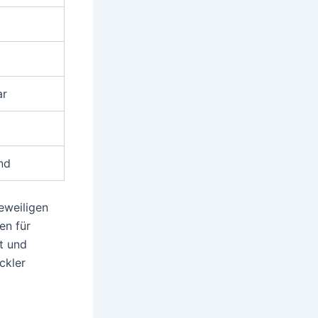
ar
nd
eweiligen
en für
ät und
ckler