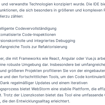
 und verwandte Technologien konzipiert wurde. Die IDE bi
Funktionen, die sich besonders in größeren und komplexen 
ierzu zählen:
telligente Codevervollständigung
tomatisierte Code-Inspektionen
rsionskontrolle und integriertes Debugging
fangreiche Tools zur Refaktorisierung
er, die mit Frameworks wie React, Angular oder Vue.js arbei
ine robuste Umgebung dar. Insbesondere bei umfangreich
nd größeren Projekten profitieren Sie von der eingebaute
se und den fortschrittlichen Tools, um den Code kontinuierl
 Dank regelmäßiger Updates und einem iterativen
gsprozess bietet WebStorm eine stabile Plattform, die effi
st. Trotz der Lizenzkosten bietet das Tool eine umfassende
 die den Entwicklungsalltag erleichtert.