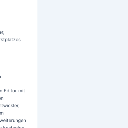
er,
rktplatzes
n
n Editor mit
en
twickler,
em
rweiterungen
de kostenlos