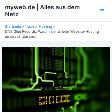
Zum
myweb.de | Alles aus dem
Inhalt
Netz
Main
springen
Men
Startseite
Tech
Hosting
DNS Glue Records: Warum sie für dein Website-Hosting
unverzichtbar sind