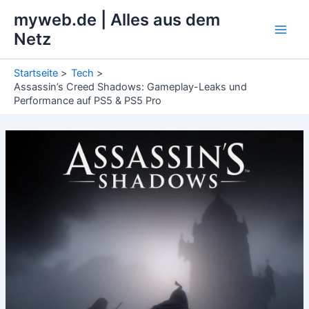
Zum
myweb.de | Alles aus dem
Inhalt
Netz
Main
springen
Men
Startseite
Tech
Assassin’s Creed Shadows: Gameplay-Leaks und
Performance auf PS5 & PS5 Pro